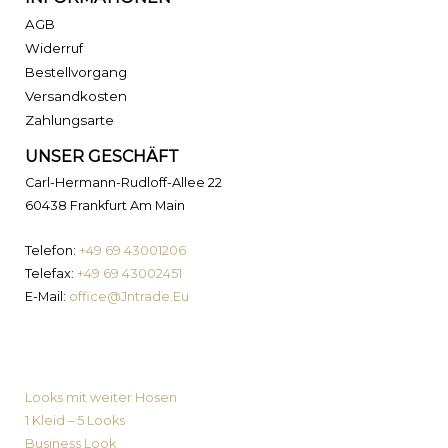
AGB
Widerruf
Bestellvorgang
Versandkosten
Zahlungsarte
UNSER GESCHÄFT
Carl-Hermann-Rudloff-Allee 22
60438 Frankfurt Am Main
Telefon:
+49 69 43001206
Telefax:
+49 69 43002451
E-Mail:
office@Jntrade.Eu
News von MyPrimaLook
Looks mit weiter Hosen
1 Kleid – 5 Looks
Business Look