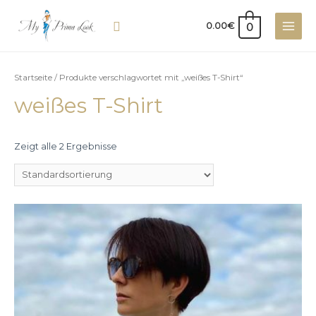
Zum
Suche
Inhalt
0
0.00
€
Main
springen
Men
Startseite
/ Produkte verschlagwortet mit „weißes T-Shirt“
weißes T-Shirt
Zeigt alle 2 Ergebnisse