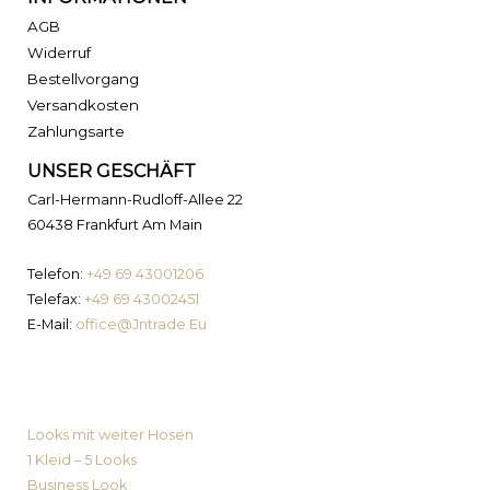
AGB
Widerruf
Bestellvorgang
Versandkosten
Zahlungsarte
UNSER GESCHÄFT
Carl-Hermann-Rudloff-Allee 22
60438 Frankfurt Am Main
Telefon:
+49 69 43001206
Telefax:
+49 69 43002451
E-Mail:
office@Jntrade.Eu
News von MyPrimaLook
Looks mit weiter Hosen
1 Kleid – 5 Looks
Business Look