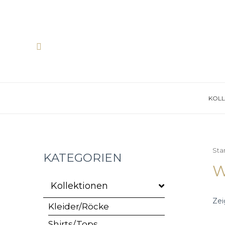
Zum
Inhalt
springen
Suche
KOLL
Sta
KATEGORIEN
W
Kollektionen
Zei
Kleider/Röcke
Shirts/Tops