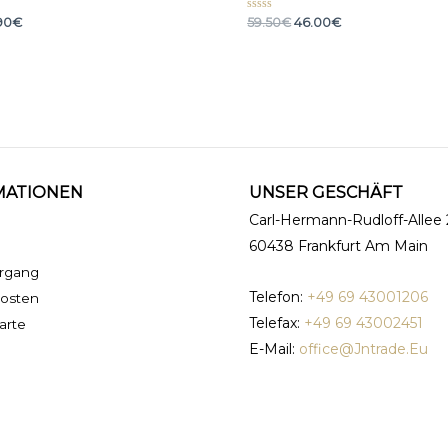
rtet
Bewertet
90
€
59.50
€
46.00
€
mit
0
von
5
MATIONEN
UNSER GESCHÄFT
Carl-Hermann-Rudloff-Allee 
60438 Frankfurt Am Main
organg
Telefon:
+49 69 43001206
osten
Telefax:
+49 69 43002451
arte
E-Mail:
office@Jntrade.Eu