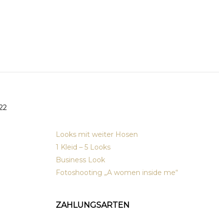
News von
22
MyPrimaLook
Looks mit weiter Hosen
1 Kleid – 5 Looks
Business Look
Fotoshooting „A women inside me“
ZAHLUNGSARTEN