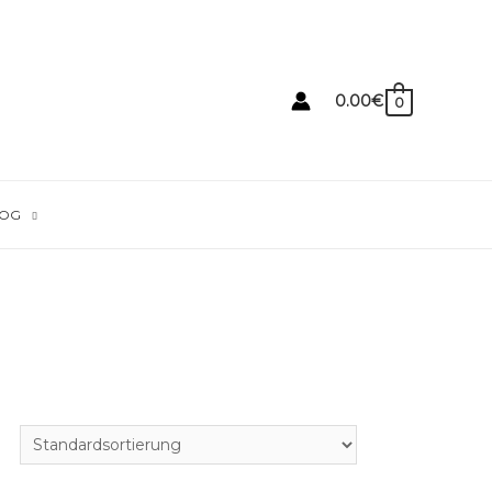
0.00
€
0
OG