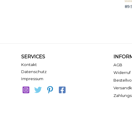
Bewe
89.
mit
0
von
5
SERVICES
INFOR
Kontakt
AGB
Datenschutz
Widerruf
Impressum
Bestellv
Versandk
Zahlungs