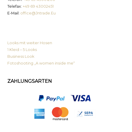
Telefax:
+49 69 43002451
E-Mail:
office@Jntrade.Eu
News von MyPrimaLook
Looks mit weiter Hosen
1 Kleid – 5 Looks
Business Look
Fotoshooting „A women inside me“
ZAHLUNGSARTEN