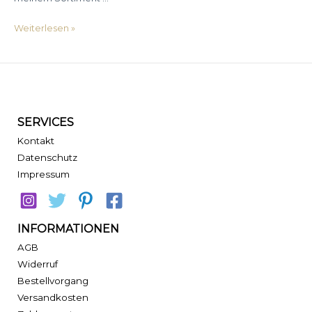
Stadtlook
Weiterlesen »
–
Frau
in
der
Stadt
SERVICES
Kontakt
Datenschutz
Impressum
INFORMATIONEN
AGB
Widerruf
Bestellvorgang
Versandkosten