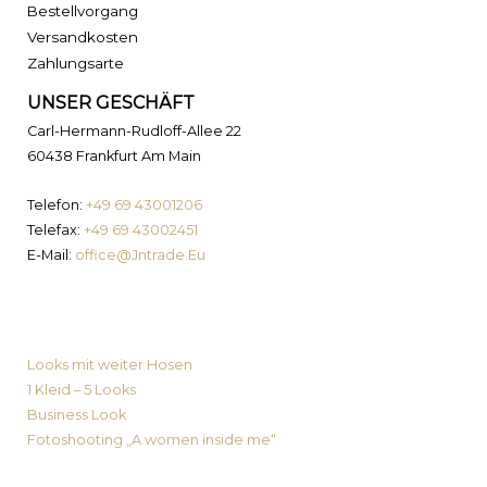
Bestellvorgang
Versandkosten
Zahlungsarte
UNSER GESCHÄFT
Carl-Hermann-Rudloff-Allee 22
60438 Frankfurt Am Main
Telefon:
+49 69 43001206
Telefax:
+49 69 43002451
E-Mail:
office@Jntrade.Eu
News von MyPrimaLook
Looks mit weiter Hosen
1 Kleid – 5 Looks
Business Look
Fotoshooting „A women inside me“