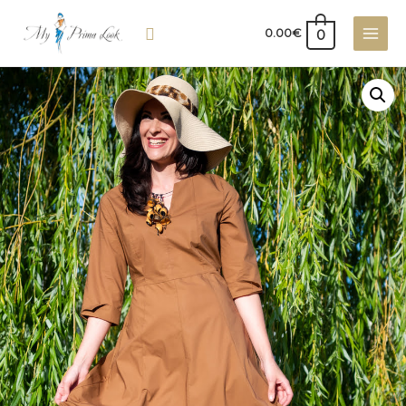
0
0.00
€