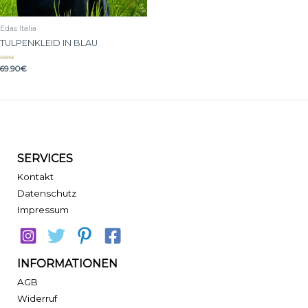
Edas Italia
TULPENKLEID IN BLAU
Bewertet
69.90
€
mit
0
von
5
SERVICES
Kontakt
Datenschutz
Impressum
INFORMATIONEN
AGB
Widerruf