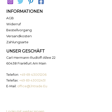
INFORMATIONEN
AGB
Widerruf
Bestellvorgang
Versandkosten
Zahlungsarte
UNSER GESCHÄFT
Carl-Hermann-Rudloff-Allee 22
60438 Frankfurt Am Main
Telefon:
+49 69 43001206
Telefax:
+49 69 43002451
E-Mail:
office@Jntrade.Eu
News von MyPrimaLook
Looks mit weiter Hosen