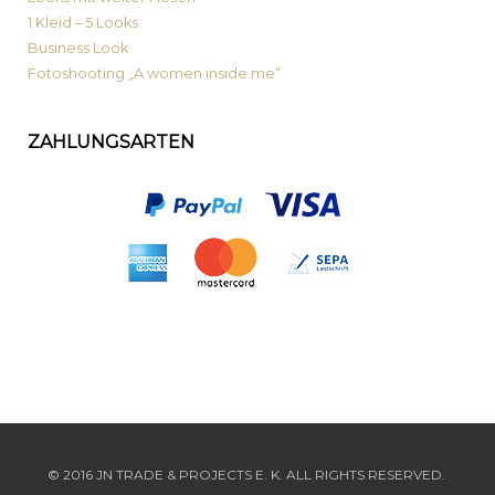
1 Kleid – 5 Looks
Business Look
Fotoshooting „A women inside me“
ZAHLUNGSARTEN
© 2016 JN TRADE & PROJECTS E. K. ALL RIGHTS RESERVED.