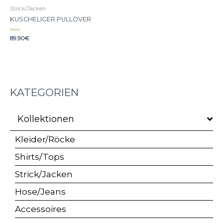
Strick/Jacken
KUSCHELIGER PULLOVER
Bewertet
89.90
€
mit
0
von
5
KATEGORIEN
Kollektionen
Kleider/Röcke
Shirts/Tops
Strick/Jacken
Hose/Jeans
Accessoires