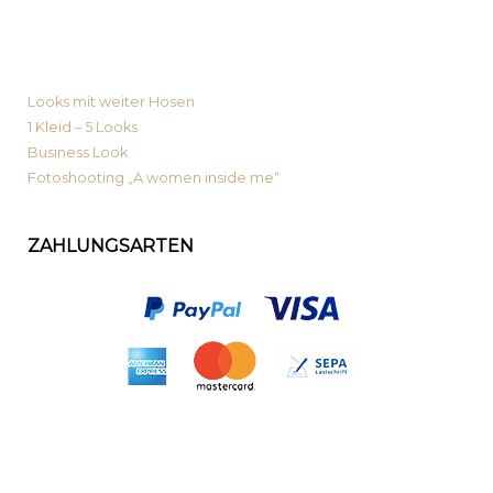
News von MyPrimaLook
Looks mit weiter Hosen
1 Kleid – 5 Looks
Business Look
Fotoshooting „A women inside me“
ZAHLUNGSARTEN